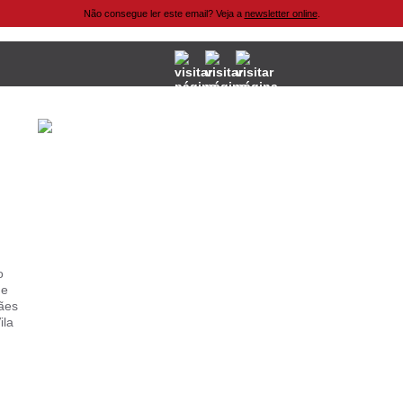
Não consegue ler este email? Veja a
newsletter online
.
o
de
ães
ila