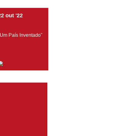
22
out
'22
"Um País Inventado"