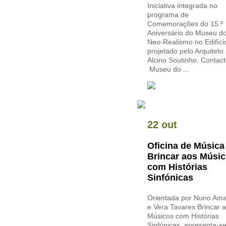
Iniciativa integrada no
programa de
Comemorações do 15.º
Aniversário do Museu d
Neo-Realismo no Edifíci
projetado pelo Arquiteto
Alcino Soutinho. Contac
Museu do ...
22 out
Oficina de Música 
Brincar aos Músi
com Histórias
Sinfónicas
Orientada por Nuno Ama
e Vera Tavares Brincar 
Músicos com Histórias
Sinfónicas, apresenta-s