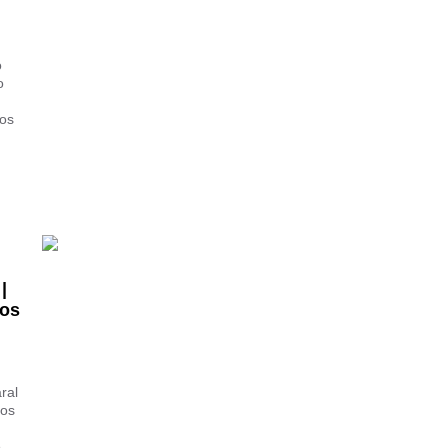
o
o
tos
|
cos
ral
aos
e