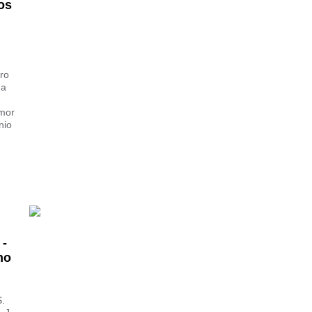
os
ro
da
imor
nio
 -
no
S.