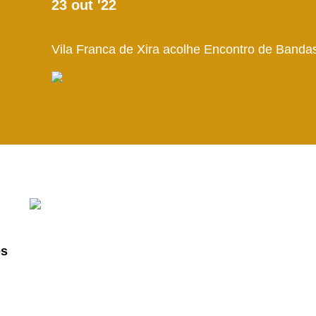
23
out
'22
Vila Franca de Xira acolhe Encontro de Banda
es