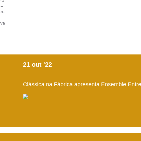
 J.
 –
-a-
lva
21
out
'22
Clássica na Fábrica apresenta Ensemble Entr