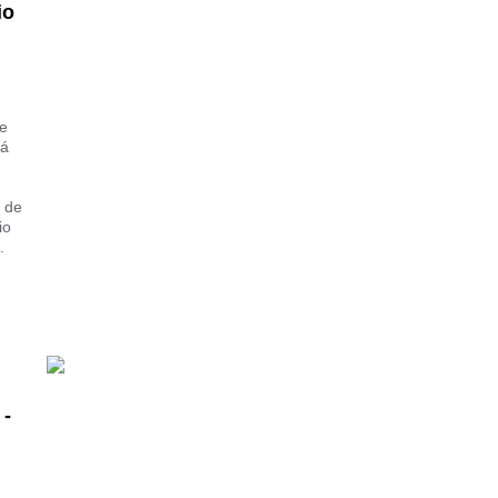
io
de
rá
a de
io
.
 -