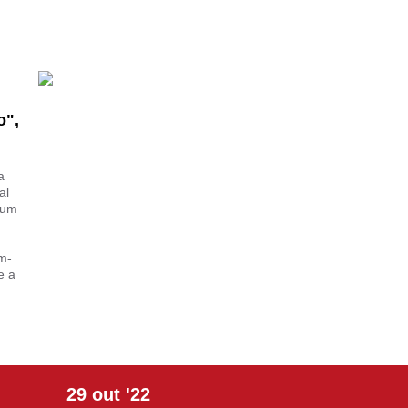
o",
a
al
num
m-
e a
29
out
'22