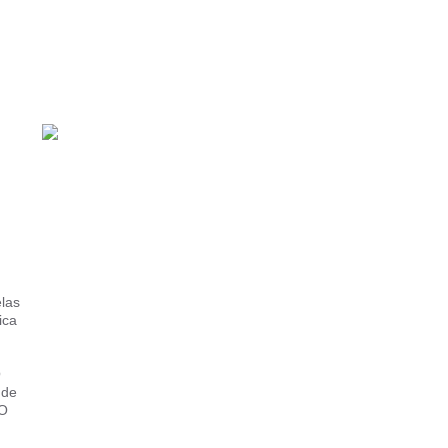
elas
ica
O
 de
“O