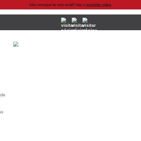
Não consegue ler este email? Veja a
newsletter online
.
 de
as