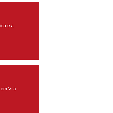
ica e a
 em Vila