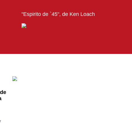
"Espirito de `45", de Ken Loach
 de
a
r