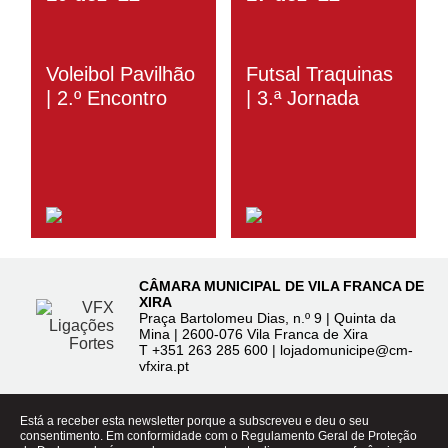
Voleibol Pavilhão
Futsal Traquinas
| 2.º Encontro
| 3.ª Jornada
CÂMARA MUNICIPAL DE VILA FRANCA DE
XIRA
Praça Bartolomeu Dias, n.º 9 | Quinta da
Mina | 2600-076 Vila Franca de Xira
T
+351 263 285 600
|
lojadomunicipe@cm-
vfxira.pt
Está a receber esta newsletter porque a subscreveu e deu o seu
consentimento. Em conformidade com o Regulamento Geral de Proteção