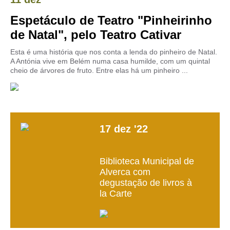
Espetáculo de Teatro "Pinheirinho
de Natal", pelo Teatro Cativar
Esta é uma história que nos conta a lenda do pinheiro de Natal.
A Antónia vive em Belém numa casa humilde, com um quintal
cheio de árvores de fruto. Entre elas há um pinheiro ...
17
dez
'22
Biblioteca Municipal de
Alverca com
degustação de livros à
la Carte