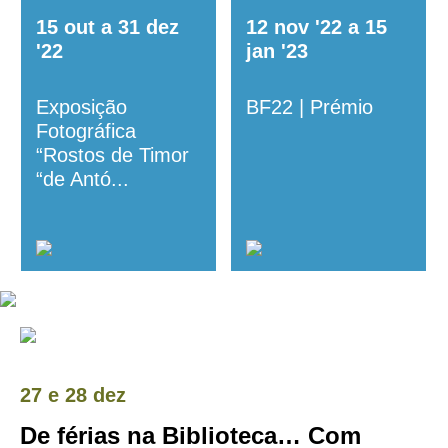
15
out
a
31
dez
12
nov
'22
a
15
'22
jan
'23
Exposição
BF22 | Prémio
Fotográfica
“Rostos de Timor
“de Antó...
27
e
28 dez
De férias na Biblioteca… Com