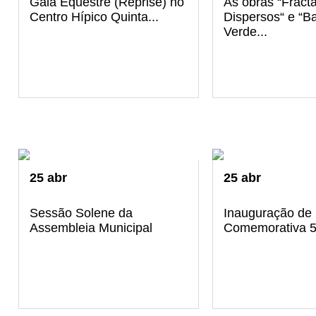
Gala Equestre (Reprise) no
As obras “Fracta
Centro Hípico Quinta...
Dispersos“ e “B
Verde...
25
abr
25
abr
Sessão Solene da
Inauguração de 
Assembleia Municipal
Comemorativa 50