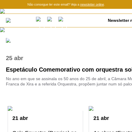
Não consegue ler este email? Veja a
newsletter online
.
Newsletter n
25 abr
Espetáculo Comemorativo com orquestra sob
No ano em que se assinala os 50 anos do 25 de abril, a Câmara Mun
Franca de Xira e a referida Orquestra, propõem juntar num só palco
21
abr
21
abr