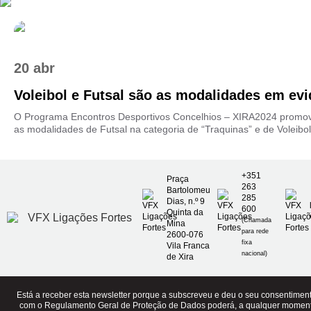
20 abr
Voleibol e Futsal são as modalidades em evid
O Programa Encontros Desportivos Concelhios – XIRA2024 promove
as modalidades de Futsal na categoria de “Traquinas” e de Voleibol 
+351
Praça
263
Bartolomeu
285
Dias, n.º 9
600
Quinta da
(Chamada
Mina
para rede
2600-076
fixa
Vila Franca
nacional)
de Xira
Está a receber esta newsletter porque a subscreveu e deu o seu consentime
com o Regulamento Geral de Proteção de Dados poderá, a qualquer momen