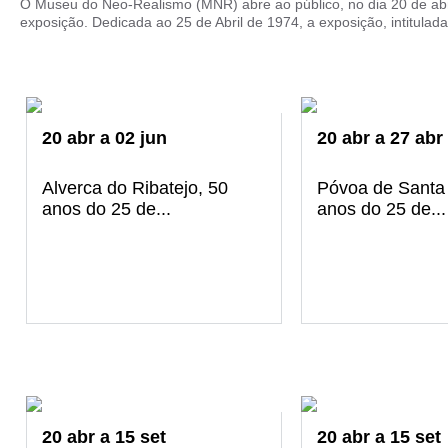
O Museu do Neo-Realismo (MNR) abre ao público, no dia 20 de abr
exposição. Dedicada ao 25 de Abril de 1974, a exposição, intitulada 
20
abr
a
02
jun
20
abr
a
27
abr
Alverca do Ribatejo, 50
Póvoa de Santa I
anos do 25 de...
anos do 25 de...
20
abr
a
15
set
20
abr
a
15
set