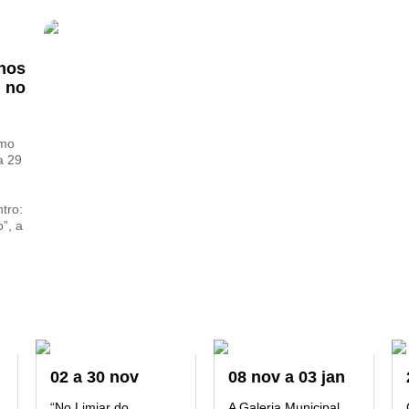
hos
” no
smo
a 29
tro:
o”, a
02
a
30
nov
08
nov
a
03
jan
“No Limiar do
A Galeria Municipal