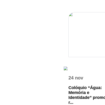
24 nov
Colóquio “Água:
Memória e
Identidade” prom
r...