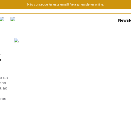
Não consegue ler este email? Veja a
newsletter online
.
Newsle
s
o
e da
nha
a ao
tros