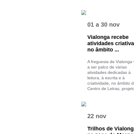
01
a
30 nov
Vialonga recebe
atividades criativ
no âmbito ...
A freguesia de Vialonga 
a ser palco de várias
atividades dedicadas à
leitura, à escrita e à
criatividade, no âmbito 
Centro de Letras, projeto
22 nov
Trilhos de Vialon