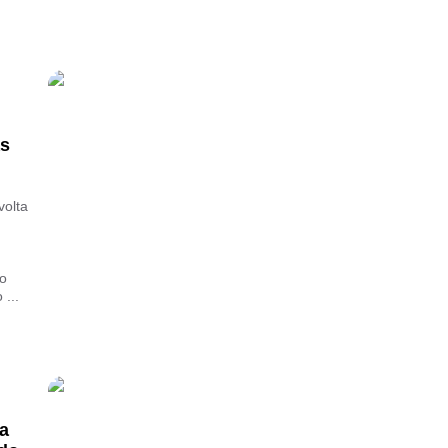
as
volta
do
 ...
ga