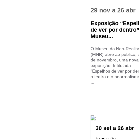
29 nov
a
26 abr
Exposição “Espel
de ver por dentro
Museu...
O Museu do Neo-Reali
(MNR) abre ao público, 
de novembro, uma nova
exposição. Intitulada
“Espelhos de ver por den
o teatro e o neorrealism
...
30
set
a
26
abr
Exposição