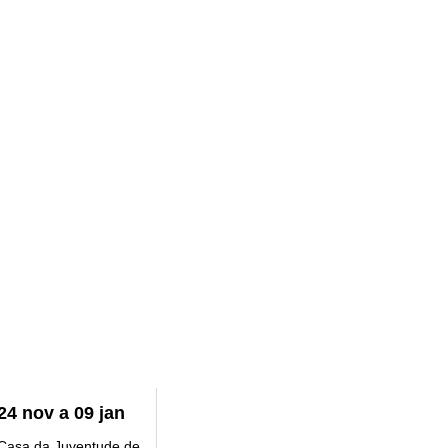
24
nov
a
09
jan
Casa da Juventude de