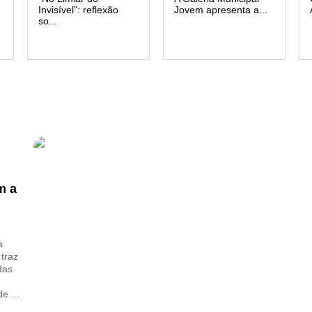
Invisível”: reflexão
Jovem apresenta a...
so...
m a
a
 traz
das
e ...