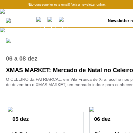
Não consegue ler este email? Veja a
newsletter online
.
Newsletter n
06
a
08 dez
XMAS MARKET: Mercado de Natal no Celeiro 
O CELEIRO da PATRIARCAL, em Vila Franca de Xira, acolhe nos pr
de dezembro o XMAS MARKET, um mercado indoor para conhecer e
05
dez
06
dez