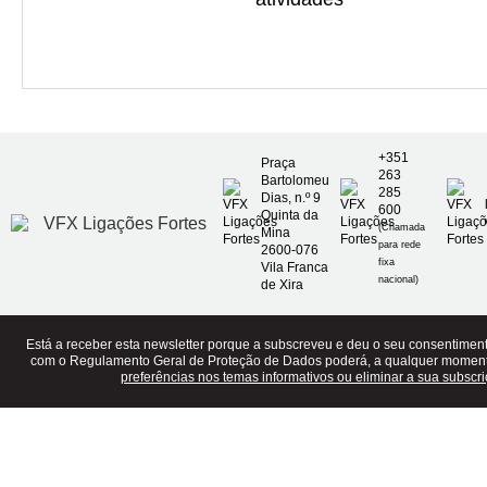
+351
Praça
263
Bartolomeu
285
Dias, n.º 9
600
Quinta da
(Chamada
Mina
para rede
2600-076
fixa
Vila Franca
nacional)
de Xira
Está a receber esta newsletter porque a subscreveu e deu o seu consentime
com o Regulamento Geral de Proteção de Dados poderá, a qualquer momen
preferências nos temas informativos ou eliminar a sua subscri