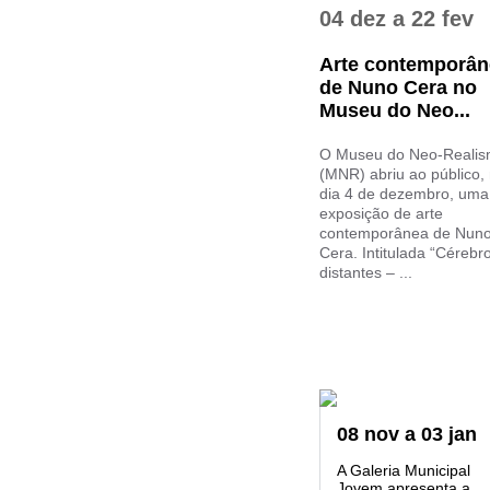
04 dez
a
22 fev
Arte contemporân
de Nuno Cera no
Museu do Neo...
O Museu do Neo-Reali
(MNR) abriu ao público,
dia 4 de dezembro, uma
exposição de arte
contemporânea de Nun
Cera. Intitulada “Cérebr
distantes – ...
08
nov
a
03
jan
A Galeria Municipal
Jovem apresenta a...