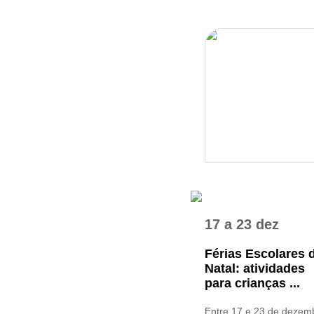
17
a
23 dez
Férias Escolares 
Natal: atividades
para crianças ...
Entre 17 e 23 de dezem