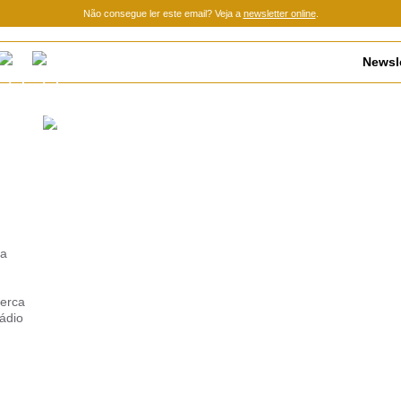
Não consegue ler este email? Veja a
newsletter online
.
Newsle
la
erca
tádio