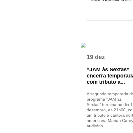
19 dez
“JAM às Sextas”
encerra temporad
com tributo a...
A segunda temporada d
programa “JAM às
Sextas” termina no dia 
dezembro, às 21h00, c
um tributo à cantora nor
americana Mariah Carey
auditório ...