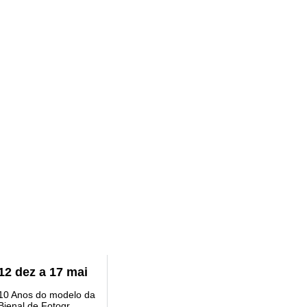
12
dez
a
17
mai
10 Anos do modelo da
Bienal de Fotogr...