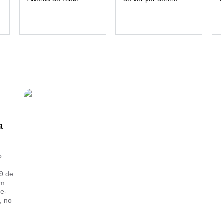
a
o
19 de
om
te-
, no