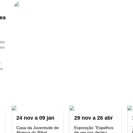
ea
smo
 no
o
os
24
nov
a
09
jan
29
nov
a
26
abr
Casa da Juventude de
Exposição “Espelhos
Alverca do Ribat...
de ver por dentro...