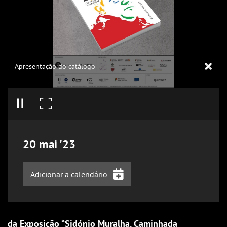
Apresentação do catálogo
20
mai
'23
Adicionar a calendário
iCalendar
Google Calendar
da Exposição “Sidónio Muralha. Caminhada