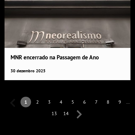
MNR encerrado na Passagem de Ano
30
dezembro
2025
1
2
3
4
5
6
7
8
9
...
13
14