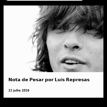
𝗡𝗼𝘁𝗮 𝗱𝗲 𝗣𝗲𝘀𝗮𝗿 𝗽𝗼𝗿 𝗟𝘂í𝘀 𝗥𝗲𝗽𝗿𝗲𝘀𝗮𝘀
22
julho
2026