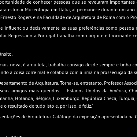
a oportunidade de conhecer pessoas que se revelaram importantes
a estudar Museologia em Itália, aí permanece durante um ano e
 Ernesto Rogers e na Faculdade de Arquitetura de Roma com o Prof
e influenciou decisivamente as suas preferências como pessoa e
falar. Regressado a Portugal trabalha como arquiteto tirocinante c
nsito.
mais nova, é arquiteta, trabalha consigo desde sempre e tinha c
ando a coisa corre mal e colabora com a irmã na prossecução da s
artamento de Arquitetura. Torna-se, entretanto, Professor Assoc
s amigos mais queridos — Estados Unidos da América, China, Í
lemanha, Holanda, Bélgica, Luxemburgo, República Checa, Turquia, 
o resultado de tudo isto e, por isso, é feliz."
sentações de Arquitetura. Catálogo da exposição apresentada na Ga