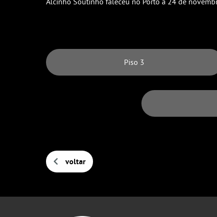
Alcinho Soutinho faleceu no Porto a 24 de novemb
Piso 3
voltar