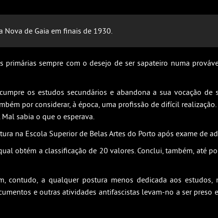
a Nova de Gaia em finais de 1930.
olas primárias sempre com o desejo de ser sapateiro numa prováv
cumpre os estudos secundários e abandona a sua vocação de sap
bém por considerar, à época, uma profissão de difícil realização.
a. Mal sabia o que o esperava.
tura na Escola Superior de Belas Artes do Porto após exame de a
ual obtém a classificação de 20 valores. Conclui, também, até por
 contudo, a qualquer postura menos dedicada aos estudos, mas
umentos e outras atividades antifascistas levam-no a ser preso 