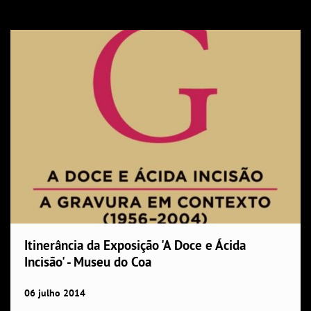
Itinerância da Exposição 'A Doce e Ácida
Incisão' - Museu do Coa
06
julho
2014