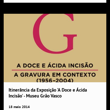
Itinerância da Exposição 'A Doce e Ácida
Incisão' - Museu Grão Vasco
18
maio
2014