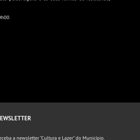
0h00.
EWSLETTER
eceba a newsletter “Cultura e Lazer" do Município.