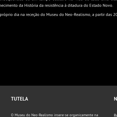
ecimento da História da resistência à ditadura do Estado Novo.
 próprio dia na receção do Museu do Neo-Realismo, a partir das 2
TUTELA
N
O Museu do Neo-Realismo insere-se organicamente na
R