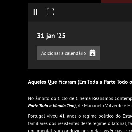
31
jan
'25
Adicionar a calendário
iCalendar
Google Calendar
Aqueles Que Ficaram (Em Toda a Parte Todo
Outlook
Outlook Online
No âmbito do Ciclo de Cinema Realismos Contemp
Parte Todo o Mundo Tem)
Yahoo! Calendar
, de Marianela Valverde e H
Portugal viveu 41 anos o regime político do Est
familiares dos resistentes deste regime ditatorial
documental vai conduzir-nos pelas vivências e 