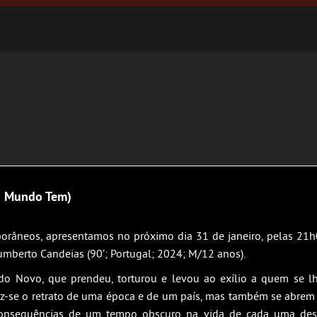
 o Mundo Tem)
orâneos, apresentamos no próximo dia 31 de janeiro, pelas 21
umberto Candeias (90’; Portugal; 2024; M/12 anos).
ado Novo, que prendeu, torturou e levou ao exílio a quem se l
, faz-se o retrato de uma época e de um país, mas também se abrem
consequências de um tempo obscuro na vida de cada uma dess