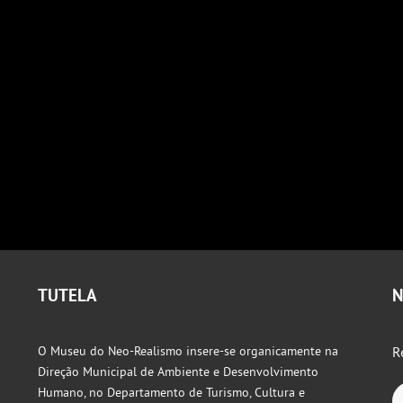
TUTELA
N
O Museu do Neo-Realismo insere-se organicamente na
R
Direção Municipal de Ambiente e Desenvolvimento
Humano, no Departamento de Turismo, Cultura e