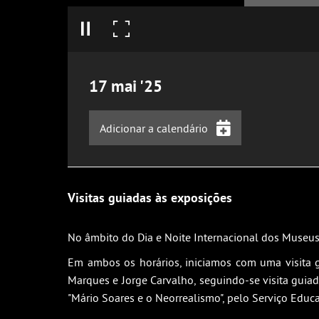
17
mai
'25
Adicionar a calendário
iCalendar
Google Calendar
Visitas guiadas às exposições
Outlook
Outlook Online
No âmbito do Dia e Noite Internacional dos Museu
Yahoo! Calendar
Em ambos os horários, iniciamos com uma visita g
Marques e Jorge Carvalho, seguindo-se visita guiada
"Mário Soares e o Neorrealismo", pelo Serviço Educa