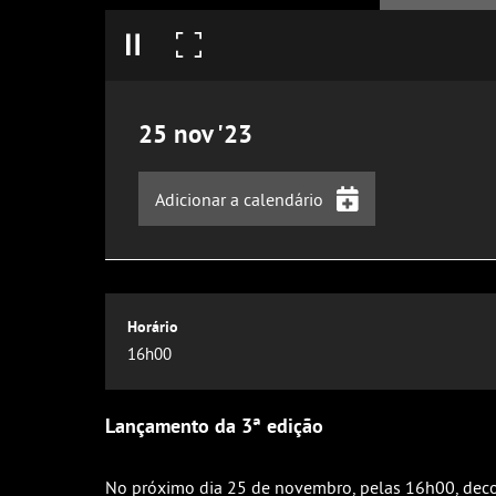
25
nov
'23
Adicionar a calendário
iCalendar
Google Calendar
Outlook
16h00
Outlook Online
Yahoo! Calendar
Lançamento da 3ª edição
No próximo dia 25 de novembro, pelas 16h00, decor