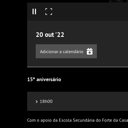
20
out
'22
Adicionar a calendário
iCalendar
Google Calendar
15º aniversário
Outlook
Outlook Online
18h00
Yahoo! Calendar
Com o apoio da Escola Secundária do Forte da Casa (