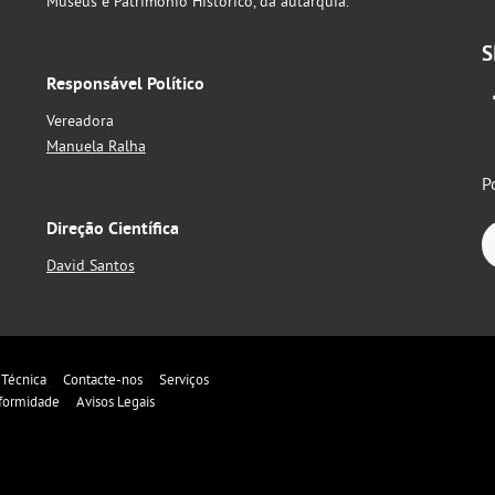
Museus e Património Histórico, da autarquia.
S
Responsável Político
Vereadora
Manuela Ralha
P
Direção Científica
David Santos
 Técnica
Contacte-nos
Serviços
formidade
Avisos Legais