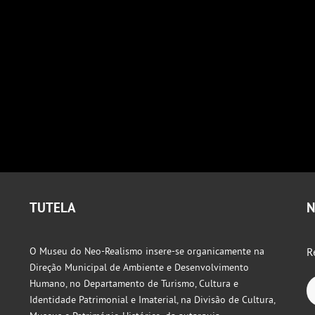
TUTELA
N
O Museu do Neo-Realismo insere-se organicamente na
R
Direção Municipal de Ambiente e Desenvolvimento
Humano, no Departamento de Turismo, Cultura e
Identidade Patrimonial e Imaterial, na Divisão de Cultura,