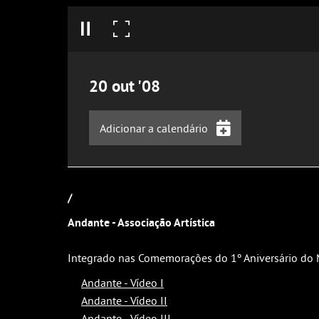
20
out
'08
Adicionar a calendário
iCalendar
Google Calendar
/
Outlook
Andante - Associação Artística
Outlook Online
Yahoo! Calendar
Integrado nas Comemorações do 1º Aniversário do
Andante - Vídeo I
Andante - Vídeo II
Andante - Vídeo III