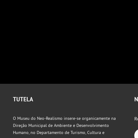
TUTELA
N
O Museu do Neo-Realismo insere-se organicamente na
R
Direção Municipal de Ambiente e Desenvolvimento
Humano, no Departamento de Turismo, Cultura e