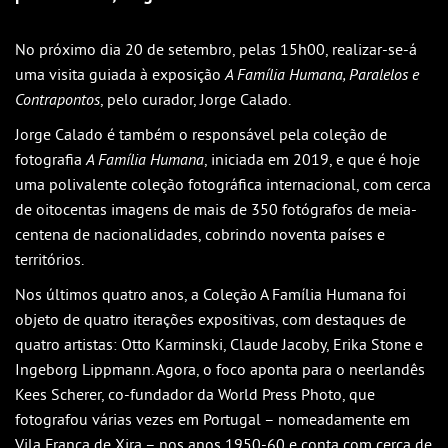
Outlook
Outlook Online
No próximo dia 20 de setembro, pelas 15h00, realizar-se-á
uma visita guiada à exposição
Yahoo! Calendar
A Família Humana, Paralelos e
Contrapontos
, pelo curador, Jorge Calado.
Jorge Calado é também o responsável pela coleção de
fotografia
A Família Humana
, iniciada em 2019, e que é hoje
uma polivalente coleção fotográfica internacional, com cerca
de oitocentas imagens de mais de 350 fotógrafos de meia-
centena de nacionalidades, cobrindo noventa países e
territórios.
Nos últimos quatro anos, a Coleção A Família Humana foi
objeto de quatro iterações expositivas, com destaques de
quatro artistas: Otto Karminski, Claude Jacoby, Erika Stone e
Ingeborg Lippmann. Agora, o foco aponta para o neerlandês
Kees Scherer, co-fundador da World Press Photo, que
fotografou várias vezes em Portugal – nomeadamente em
Vila Franca de Xira – nos anos 1950-60 e conta com cerca de