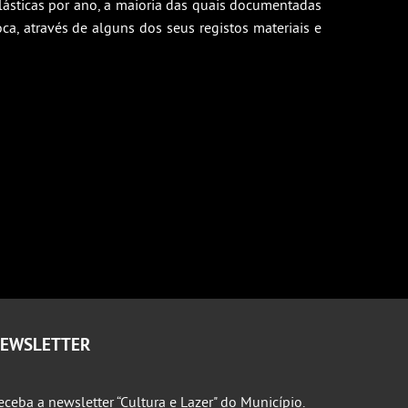
ásticas por ano, a maioria das quais documentadas
ca, através de alguns dos seus registos materiais e
EWSLETTER
eceba a newsletter “Cultura e Lazer" do Município.