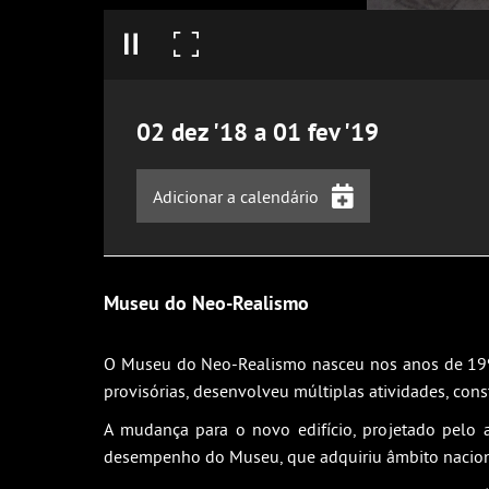
02
dez
'18
a
01
fev
'19
Adicionar a calendário
iCalendar
Google Calendar
Museu do Neo-Realismo
Outlook
Outlook Online
O Museu do Neo-Realismo nasceu nos anos de 1990
provisórias, desenvolveu múltiplas atividades, co
Yahoo! Calendar
A mudança para o novo edifício, projetado pelo 
desempenho do Museu, que adquiriu âmbito nacion