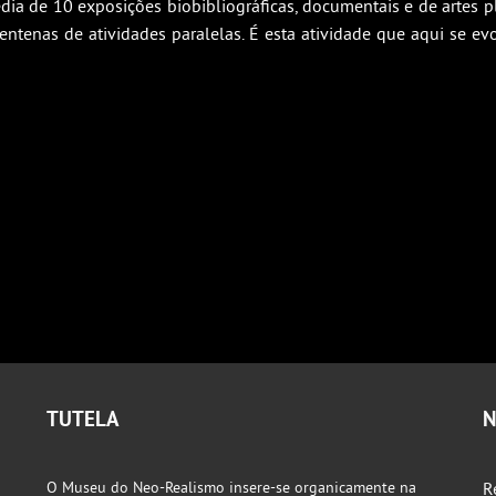
a de 10 exposições biobibliográficas, documentais e de artes pl
tenas de atividades paralelas. É esta atividade que aqui se evo
TUTELA
N
O Museu do Neo-Realismo insere-se organicamente na
R