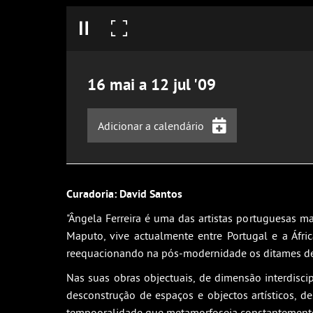
16
mai
a
12
jul
'09
Adicionar a calendário
iCalendar
Google Calendar
Curadoria: David Santos
Outlook
"Ângela Ferreira é uma das artistas portuguesas m
Outlook Online
Maputo, vive actualmente entre Portugal e a Áfric
Yahoo! Calendar
reequacionando na pós-modernidade os ditames de
Nas suas obras objectuais, de dimensão interdiscip
desconstrução de espaços e objectos artísticos, de
tempooralidade que metamorfoseia constantemente o