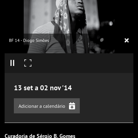
BF 14 - Diogo Simões
13
set
a
02
nov
'14
Adicionar a calendário
iCalendar
Google Calendar
Curadoria de Sérgio B. Gomes