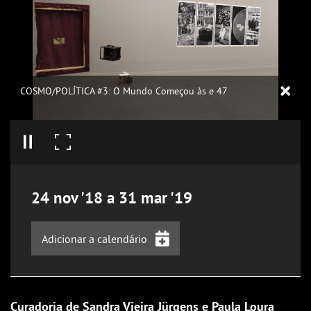
COSMO/POLÍTICA #3: O Mundo Começou às e 47
24
nov
'18
a
31
mar
'19
Adicionar a calendário
iCalendar
Google Calendar
Curadoria de Sandra Vieira Jürgens e Paula Loura