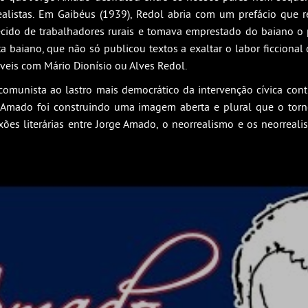
ealistas. Em Gaibéus (1939), Redol abria com um prefácio que re
ido de trabalhadores rurais e tomava emprestado do baiano o pr
a baiano, que não só publicou textos a exaltar o labor ficciona
veis com Mário Dionísio ou Alves Redol.
comunista ao lastro mais democrático da intervenção cívica contr
ge Amado foi construindo uma imagem aberta e plural que o tor
es literárias entre Jorge Amado, o neorrealismo e os neorrealis