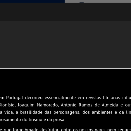
m Portugal decorreu essencialmente em revistas literárias inf
Dionísio, Joaquim Namorado, António Ramos de Almeida e ou
da vida, a brasilidade das personagens, dos ambientes e da li
trosamento do lirismo e da prosa.
e que Jorge Amado desfrutou entre os nossos pares nem sequer vei