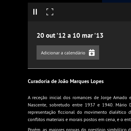
20
out
'12
a
10
mar
'13
Adicionar a calendário
iCalendar
Google Calendar
Curadoria de João Marques Lopes
Outlook
Outlook Online
A receção inicial dos romances de Jorge Amado e
Nascente, sobretudo entre 1937 e 1940. Mário 
Yahoo! Calendar
representação ficcional do movimento dialético 
conflitos materiais e morais postos em cena, e o en
Porém, as maiores provas do prestígio simbólico d