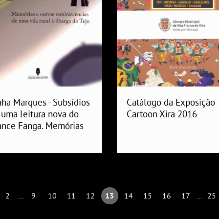
nha Marques - Subsídios
Catálogo da Exposição
 uma leitura nova do
Cartoon Xira 2016
nce Fanga. Memórias
2
...
9
10
11
12
13
14
15
16
17
...
25