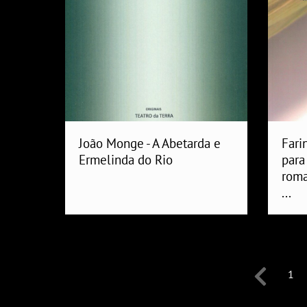
João Monge - A Abetarda e
Fari
Ermelinda do Rio
para
roma
...
1