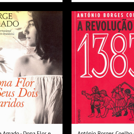
e Amado - Dona Flor e
António Borges Coelho -