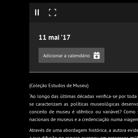
11
mai
'17
Adicionar a calendário
iCalendar
Google Calendar
(Coleção Estudos de Museu)
Outlook
“Ao longo das últimas décadas verifica-se por to
Outlook Online
se caracterizam as políticas museológicas desenv
Yahoo! Calendar
conceito de museu é idêntico ou variável? Como 
nacionais de museus e a credenciação numa viagem a 
Através de uma abordagem histórica, a autora evide
a sua difusão no espaço europeu em processos múl