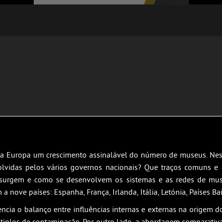
da a Europa um crescimento assinalável do número de museus. N
olvidas pelos vários governos nacionais? Que traços comuns e
surgem e como se desenvolvem os sistemas e as redes de museu
nove países: Espanha, França, Irlanda, Itália, Letónia, Países Bai
ncia o balanço entre influências internas e externas na origem 
tiplos de contaminação. Por outro lado, a abordagem comparativa