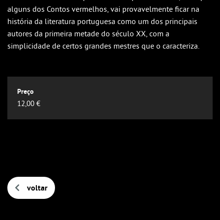
Outlook
alguns dos Contos vermelhos, vai provavelmente ficar na
Outlook Online
história da literatura portuguesa como um dos principais
autores da primeira metade do século XX, com a
Yahoo! Calendar
simplicidade de certos grandes mestres que o caracteriza.
12,00 €
voltar