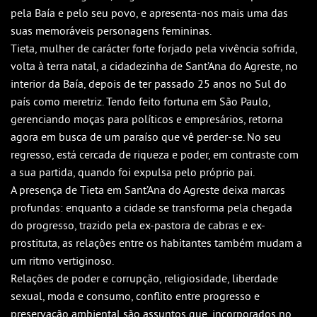
Outlook
pela Baía e pelo seu povo, e apresenta-nos mais uma das
Outlook Online
suas memoráveis personagens femininas.
Tieta, mulher de carácter forte forjado pela vivência sofrida,
Yahoo! Calendar
volta à terra natal, a cidadezinha de Sant’Ana do Agreste, no
interior da Baía, depois de ter passado 25 anos no Sul do
país como meretriz. Tendo feito fortuna em São Paulo,
gerenciando moças para políticos e empresários, retorna
agora em busca de um paraíso que vê perder-se. No seu
regresso, está cercada de riqueza e poder, em contraste com
a sua partida, quando foi expulsa pelo próprio pai.
A presença de Tieta em Sant’Ana do Agreste deixa marcas
profundas: enquanto a cidade se transforma pela chegada
do progresso, trazido pela ex-pastora de cabras e ex-
prostituta, as relações entre os habitantes também mudam a
um ritmo vertiginoso.
Relações de poder e corrupção, religiosidade, liberdade
sexual, moda e consumo, conflito entre progresso e
preservação ambiental são assuntos que, incorporados no