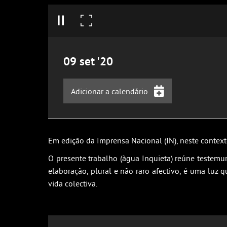
09
set
'20
Adicionar a calendário
iCalendar
Google Calendar
Em edição da Imprensa Nacional (IN), neste context
Outlook
O presente trabalho (àgua Inquieta) reúne testem
Outlook Online
elaboração, plural e não raro afectivo, é uma luz
Yahoo! Calendar
vida colectiva.