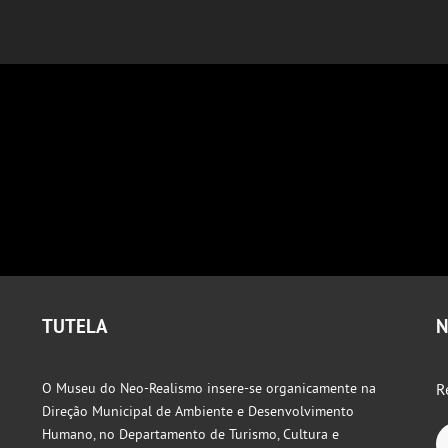
TUTELA
N
O Museu do Neo-Realismo insere-se organicamente na
R
Direção Municipal de Ambiente e Desenvolvimento
Humano, no Departamento de Turismo, Cultura e