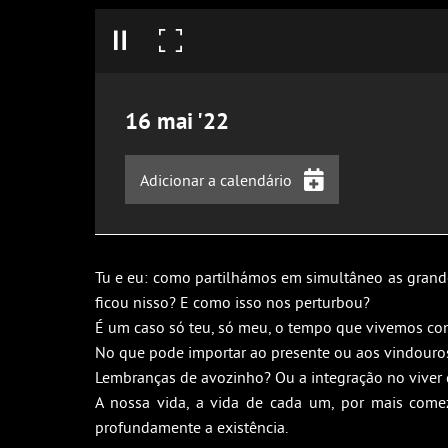
16
mai
'22
Adicionar a calendário
iCalendar
Google Calendar
Tu e eu: como partilhámos em simultâneo as grande
Outlook
ficou nisso? E como isso nos perturbou?
Outlook Online
É um caso só teu, só meu, o tempo que vivemos con
No que pode importar ao presente ou aos vindouro
Yahoo! Calendar
Lembranças de avozinho? Ou a integração no viver 
A nossa vida, a vida de cada um, por mais comez
profundamente a existência.