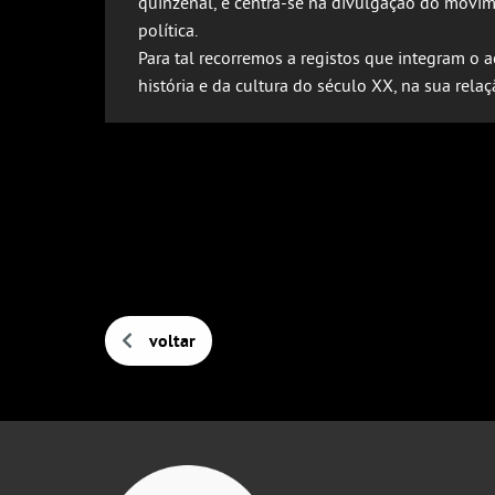
quinzenal, e centra-se na divulgação do movime
política.
Para tal recorremos a registos que integram o
história e da cultura do século XX, na sua r
voltar