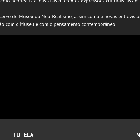
nto neorrealista, nas suas diferentes expressões culturais, assim
 acervo do Museu do Neo-Realismo, assim como a novas entrevista
elação com o Museu e com o pensamento contemporâneo.
TUTELA
N