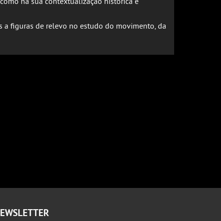
 como na sua contextualização histórica e
s a figuras de relevo no estudo do movimento, da
EWSLETTER