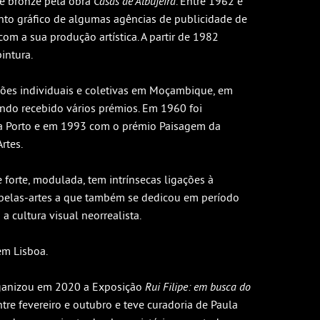
e bronze pela obra
Casas de Albufeira
. Entre 1962 e
to gráfico de algumas agências de publicidade de
com a sua produção artística. A partir de 1982
intura.
ções individuais e coletivas em Moçambique, em
endo recebido vários prémios. Em 1960 foi
va Porto e em 1993 com o prémio Paisagem da
rtes.
e forte, modulada, tem intrínsecas ligações à
as belas-artes a que também se dedicou em período
a cultura visual neorrealista.
em Lisboa.
ganizou em 2020 a Exposição
Rui Filipe: em busca do
ntre fevereiro e outubro e teve curadoria de Paula