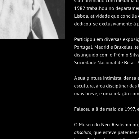
sido premiado com medalha d
1982 trabalhou no departamen
Lisboa, atividade que concilia 
dedicou-se exclusivamente à p
Participou em diversas exposi
Portugal, Madrid e Bruxelas, t
distinguido com o Prémio Sil
Sociedade Nacional de Belas-A
A sua pintura intimista, densa 
escultura, área disciplinar d
mais breve, e uma relação com 
Faleceu a 8 de maio de 1997, 
O Museu do Neo-Realismo or
absoluto
, que esteve patente e