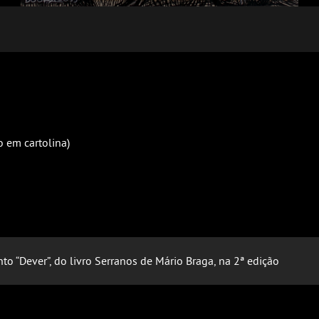
 em cartolina)
to “Dever”, do livro Serranos de Mário Braga, na 2ª edição