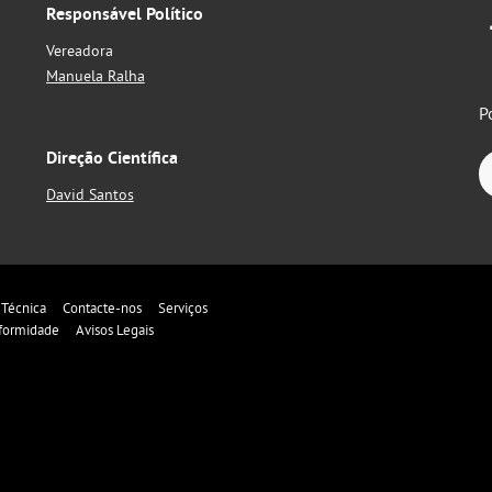
Responsável Político
Vereadora
Manuela Ralha
P
Direção Científica
David Santos
 Técnica
Contacte-nos
Serviços
formidade
Avisos Legais