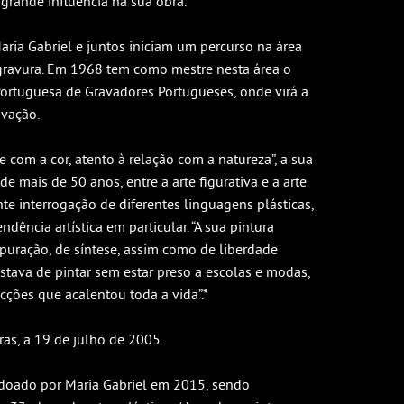
 grande influência na sua obra.
ria Gabriel e juntos iniciam um percurso na área
 gravura. Em 1968 tem como mestre nesta área o
ortuguesa de Gravadores Portugueses, onde virá a
avação.
e com a cor, atento à relação com a natureza”, a sua
e mais de 50 anos, entre a arte figurativa e a arte
nte interrogação de diferentes linguagens plásticas,
ência artística em particular. “A sua pintura
puração, de síntese, assim como de liberdade
ostava de pintar sem estar preso a escolas e modas,
icções que acalentou toda a vida”.*
as, a 19 de julho de 2005.
 doado por Maria Gabriel em 2015, sendo