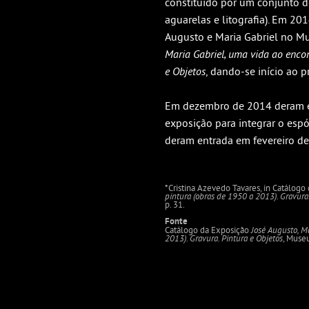
constituído por um conjunto de
aguarelas e litografia). Em 20
Augusto e Maria Gabriel no Mu
Maria Gabriel, uma vida ao encon
e Objetos
, dando-se início ao
Em dezembro de 2014 deram e
exposição para integrar o espól
deram entrada em fevereiro de
*Cristina Azevedo Tavares, in Catálog
pintura (obras de 1950 a 2013). Gravura.
p. 31.
Fonte
Catálogo da Exposição
José Augusto, M
2013). Gravura. Pintura e Objetos
, Museu