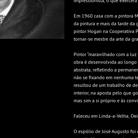
impressionista, o que exercerá
Em 1960 casa com a pintora Ma
da pintura e mais da tarde da
pintor Hogan na Cooperativa P
tornar-se mestre da arte da gr
Pintor “maravilhado com a luz 
obra é desenvolvida ao longo d
abstrata, refletindo a permane
não se fixando em nenhuma tend
resultou de um trabalho de de
interior, na aposta pelo que g
mas sim a si próprio e às conv
Faleceu em Linda-a-Velha, Oeir
O espólio de José Augusto foi