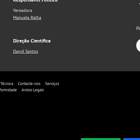
Vereadora
Manuela Ralha
P
Direção Científica
David Santos
 Técnica
Contacte-nos
Serviços
formidade
Avisos Legais